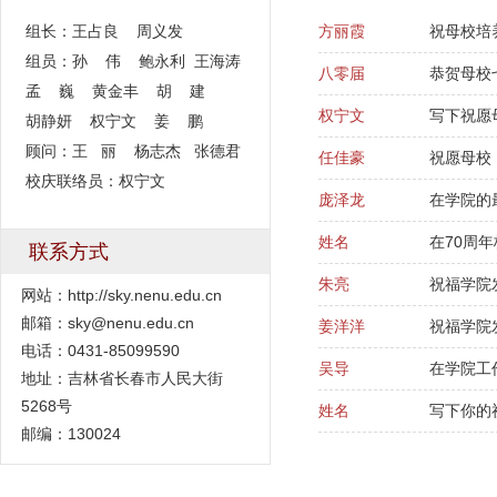
组长：王占良 周义发
方丽霞
祝母校培
组员：孙 伟 鲍永利 王海涛
八零届
恭贺母校
孟 巍 黄金丰 胡 建
权宁文
写下祝愿
胡静妍 权宁文 姜 鹏
顾问：王 丽 杨志杰 张德君
任佳豪
祝愿母校
校庆联络员：权宁文
庞泽龙
在学院的
姓名
在70周
联系方式
朱亮
祝福学院
网站：http://sky.nenu.edu.cn
邮箱：sky@nenu.edu.cn
姜洋洋
祝福学院
电话：0431-85099590
吴导
在学院工
地址：吉林省长春市人民大街
5268号
姓名
写下你的
邮编：130024